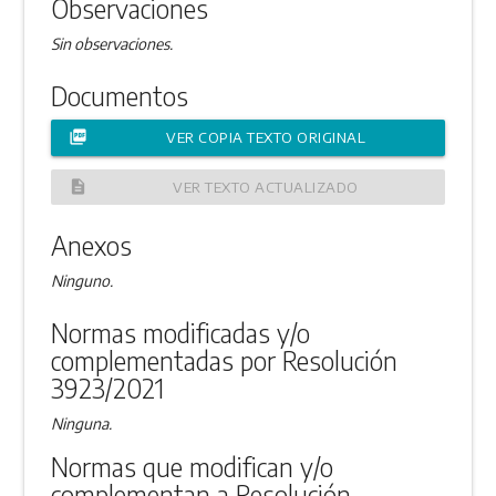
Observaciones
Sin observaciones.
Documentos
picture_as_pdf
VER COPIA TEXTO ORIGINAL
description
VER TEXTO ACTUALIZADO
Anexos
Ninguno.
Normas modificadas y/o
complementadas por Resolución
3923/2021
Ninguna.
Normas que modifican y/o
complementan a Resolución