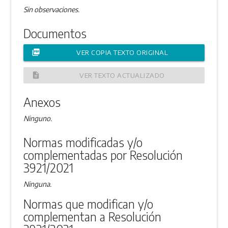
Sin observaciones.
Documentos
picture_as_pdf
VER COPIA TEXTO ORIGINAL
description
VER TEXTO ACTUALIZADO
Anexos
Ninguno.
Normas modificadas y/o
complementadas por Resolución
3921/2021
Ninguna.
Normas que modifican y/o
complementan a Resolución