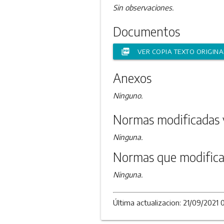
Sin observaciones.
Documentos
picture_as_pdf
VER COPIA TEXTO ORIGINA
Anexos
Ninguno.
Normas modificadas 
Ninguna.
Normas que modifica
Ninguna.
Última actualizacion: 21/09/2021 