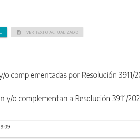
description
L
VER TEXTO ACTUALIZADO
y/o complementadas por Resolución 3911/2
n y/o complementan a Resolución 3911/202
09:09