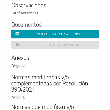
Observaciones
Sin observaciones.
Documentos
picture_as_pdf
VER COPIA TEXTO ORIGINAL
description
VER TEXTO ACTUALIZADO
Anexos
Ninguno.
Normas modificadas y/o
complementadas por Resolución
390/2021
Ninguna.
Normas que modifican y/o