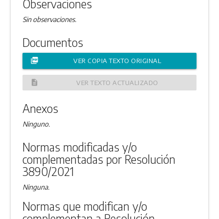
Observaciones
Sin observaciones.
Documentos
picture_as_pdf
VER COPIA TEXTO ORIGINAL
description
VER TEXTO ACTUALIZADO
Anexos
Ninguno.
Normas modificadas y/o
complementadas por Resolución
3890/2021
Ninguna.
Normas que modifican y/o
complementan a Resolución