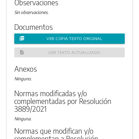
Observaciones
Sin observaciones.
Documentos
picture_as_pdf
VER COPIA TEXTO ORIGINAL
description
VER TEXTO ACTUALIZADO
Anexos
Ninguno.
Normas modificadas y/o
complementadas por Resolución
3889/2021
Ninguna.
Normas que modifican y/o
complementan a Resolución