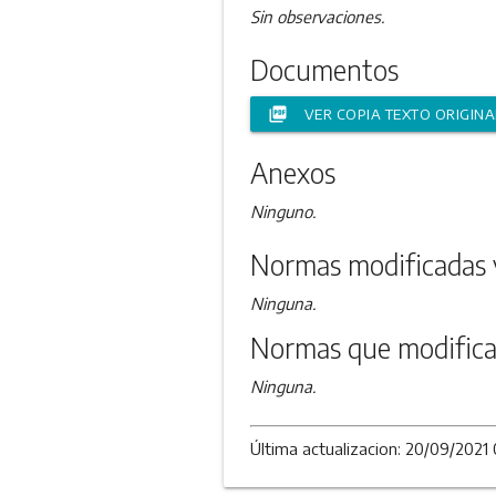
Sin observaciones.
Documentos
picture_as_pdf
VER COPIA TEXTO ORIGINA
Anexos
Ninguno.
Normas modificadas 
Ninguna.
Normas que modifica
Ninguna.
Última actualizacion: 20/09/2021