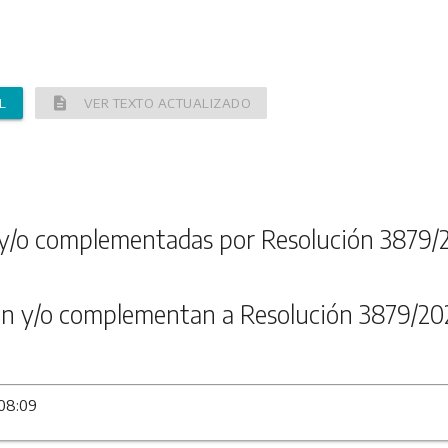
description
L
VER TEXTO ACTUALIZADO
y/o complementadas por Resolución 3879/
n y/o complementan a Resolución 3879/20
 08:09