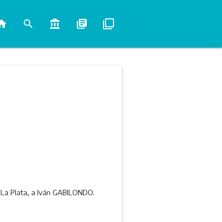
ome
search
account_balance
library_books
filter_none
e La Plata, a Iván GABILONDO.