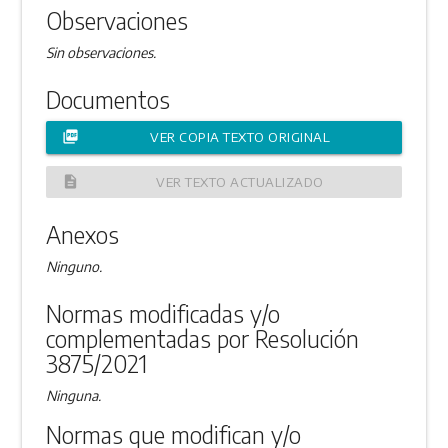
Observaciones
Sin observaciones.
Documentos
picture_as_pdf
VER COPIA TEXTO ORIGINAL
description
VER TEXTO ACTUALIZADO
Anexos
Ninguno.
Normas modificadas y/o
complementadas por Resolución
3875/2021
Ninguna.
Normas que modifican y/o