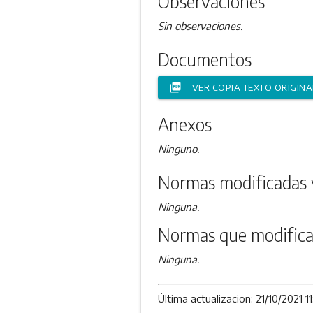
Observaciones
Sin observaciones.
Documentos
picture_as_pdf
VER COPIA TEXTO ORIGINA
Anexos
Ninguno.
Normas modificadas 
Ninguna.
Normas que modifica
Ninguna.
Última actualizacion: 21/10/2021 11