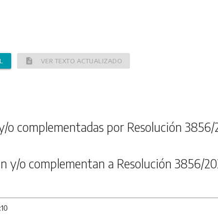
description
L
VER TEXTO ACTUALIZADO
y/o complementadas por Resolución 3856/
n y/o complementan a Resolución 3856/20
:10