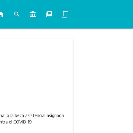
ome
search
account_balance
library_books
filter_none
na, a la beca asistencial asignada
tra el COVID-19.