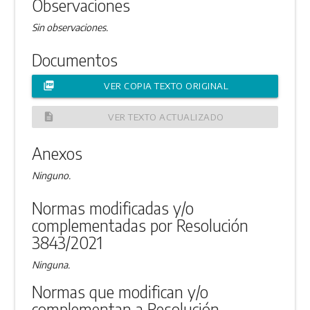
Observaciones
Sin observaciones.
Documentos
picture_as_pdf
VER COPIA TEXTO ORIGINAL
description
VER TEXTO ACTUALIZADO
Anexos
Ninguno.
Normas modificadas y/o
complementadas por Resolución
3843/2021
Ninguna.
Normas que modifican y/o
complementan a Resolución