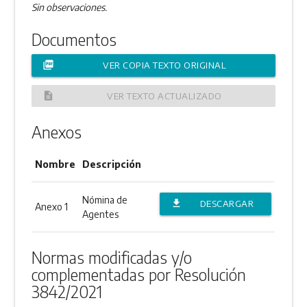
Sin observaciones.
Documentos
picture_as_pdf
VER COPIA TEXTO ORIGINAL
description
VER TEXTO ACTUALIZADO
Anexos
Nombre
Descripción
Nómina de
file_download
DESCARGAR
Anexo 1
Agentes
ANEXO
Normas modificadas y/o
complementadas por Resolución
3842/2021