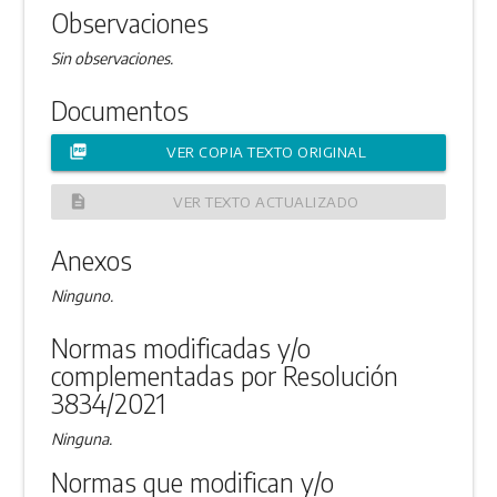
Observaciones
Sin observaciones.
Documentos
picture_as_pdf
VER COPIA TEXTO ORIGINAL
description
VER TEXTO ACTUALIZADO
Anexos
Ninguno.
Normas modificadas y/o
complementadas por Resolución
3834/2021
Ninguna.
Normas que modifican y/o