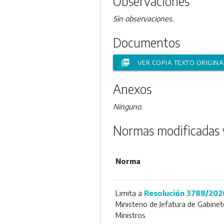
Observaciones
Sin observaciones.
Documentos
picture_as_pdf
VER COPIA TEXTO ORIGINA
Anexos
Ninguno.
Normas modificadas 
Norma
Limita a
Resolución 3788/202
Ministerio de Jefatura de Gabinet
Ministros