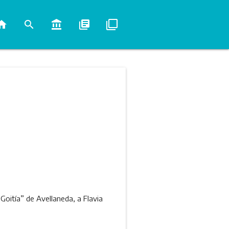
ome
search
account_balance
library_books
filter_none
 Goitía” de Avellaneda, a Flavia