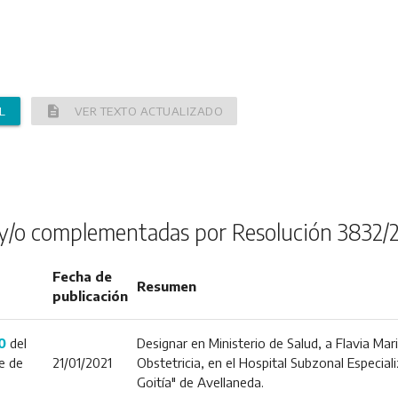
description
L
VER TEXTO ACTUALIZADO
y/o complementadas por Resolución 3832/
Fecha de
Resumen
publicación
0
del
Designar en Ministerio de Salud, a Flavia M
e de
21/01/2021
Obstetricia, en el Hospital Subzonal Especial
Goitía" de Avellaneda.