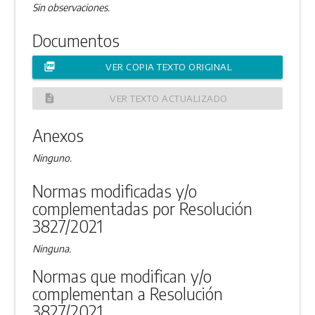
Sin observaciones.
Documentos
picture_as_pdf
VER COPIA TEXTO ORIGINAL
description
VER TEXTO ACTUALIZADO
Anexos
Ninguno.
Normas modificadas y/o
complementadas por Resolución
3827/2021
Ninguna.
Normas que modifican y/o
complementan a Resolución
3827/2021