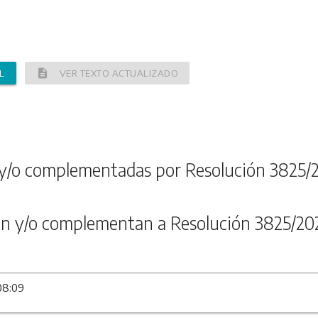
description
L
VER TEXTO ACTUALIZADO
y/o complementadas por Resolución 3825/
n y/o complementan a Resolución 3825/20
08:09