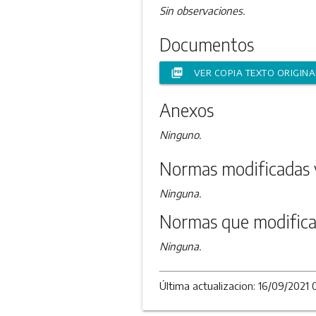
Sin observaciones.
Documentos
picture_as_pdf
VER COPIA TEXTO ORIGINA
Anexos
Ninguno.
Normas modificadas 
Ninguna.
Normas que modifica
Ninguna.
Última actualizacion: 16/09/2021 