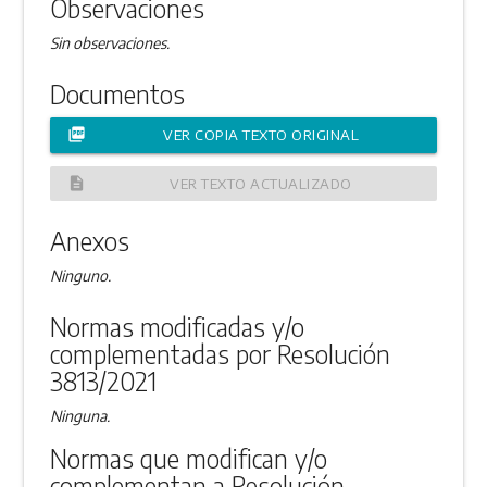
Observaciones
Sin observaciones.
Documentos
picture_as_pdf
VER COPIA TEXTO ORIGINAL
description
VER TEXTO ACTUALIZADO
Anexos
Ninguno.
Normas modificadas y/o
complementadas por Resolución
3813/2021
Ninguna.
Normas que modifican y/o
complementan a Resolución