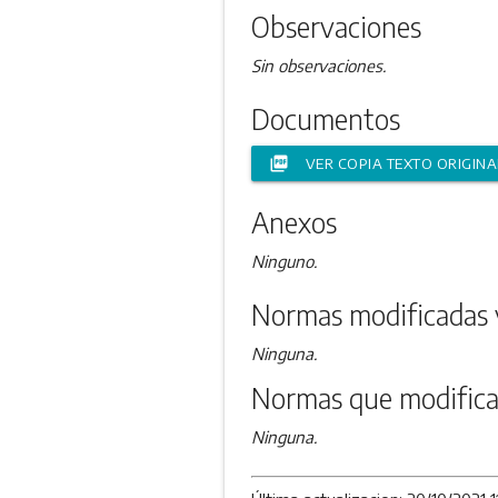
Observaciones
Sin observaciones.
Documentos
picture_as_pdf
VER COPIA TEXTO ORIGINA
Anexos
Ninguno.
Normas modificadas 
Ninguna.
Normas que modifica
Ninguna.