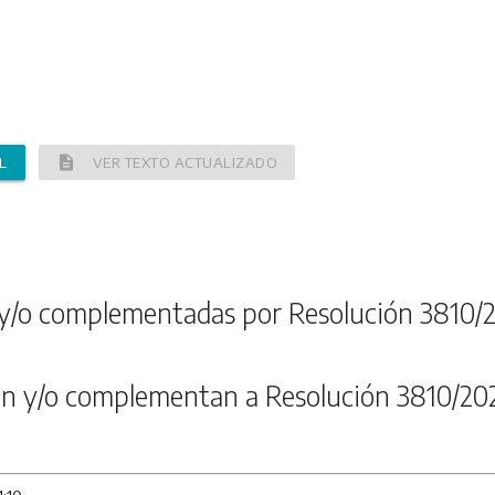
description
L
VER TEXTO ACTUALIZADO
y/o complementadas por Resolución 3810/
n y/o complementan a Resolución 3810/20