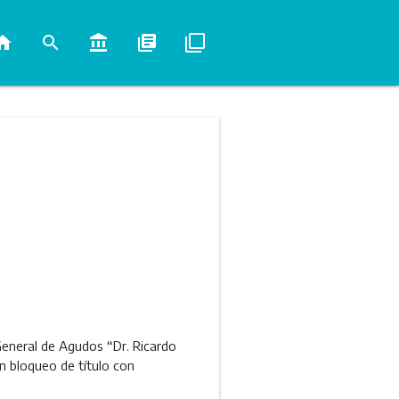
ome
search
account_balance
library_books
filter_none
General de Agudos “Dr. Ricardo
n bloqueo de título con