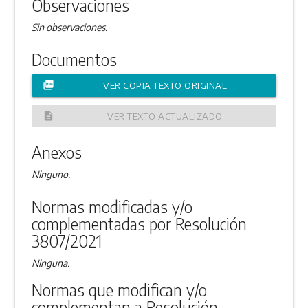
Observaciones
Sin observaciones.
Documentos
picture_as_pdf
VER COPIA TEXTO ORIGINAL
description
VER TEXTO ACTUALIZADO
Anexos
Ninguno.
Normas modificadas y/o
complementadas por Resolución
3807/2021
Ninguna.
Normas que modifican y/o
complementan a Resolución