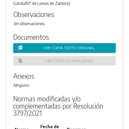
Gandulfo" de Lomas de Zamora)
Observaciones
Sin observaciones.
Documentos
picture_as_pdf
VER COPIA TEXTO ORIGINAL
description
VER TEXTO ACTUALIZADO
Anexos
Ninguno.
Normas modificadas y/o
complementadas por Resolución
3797/2021
Fecha de