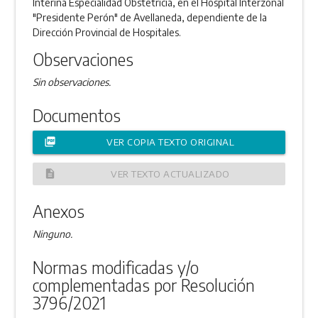
Interina Especialidad Obstetricia, en el Hospital Interzonal
"Presidente Perón" de Avellaneda, dependiente de la
Dirección Provincial de Hospitales.
Observaciones
Sin observaciones.
Documentos
picture_as_pdf
VER COPIA TEXTO ORIGINAL
description
VER TEXTO ACTUALIZADO
Anexos
Ninguno.
Normas modificadas y/o
complementadas por Resolución
3796/2021