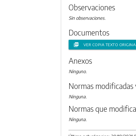
Observaciones
Sin observaciones.
Documentos
picture_as_pdf
VER COPIA TEXTO ORIGINA
Anexos
Ninguno.
Normas modificadas 
Ninguna.
Normas que modifica
Ninguna.