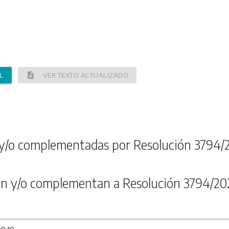
description
L
VER TEXTO ACTUALIZADO
y/o complementadas por Resolución 3794/
n y/o complementan a Resolución 3794/20