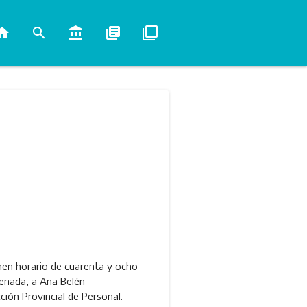
ome
search
account_balance
library_books
filter_none
imen horario de cuarenta y ocho
senada, a Ana Belén
ión Provincial de Personal.