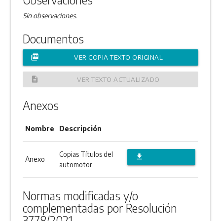
Sin observaciones.
Documentos
picture_as_pdf
VER COPIA TEXTO ORIGINAL
description
VER TEXTO ACTUALIZADO
Anexos
Nombre
Descripción
Copias Títulos del
file_download
Anexo
automotor
DESCARGAR
ANEXO
Normas modificadas y/o
complementadas por Resolución
3778/2021