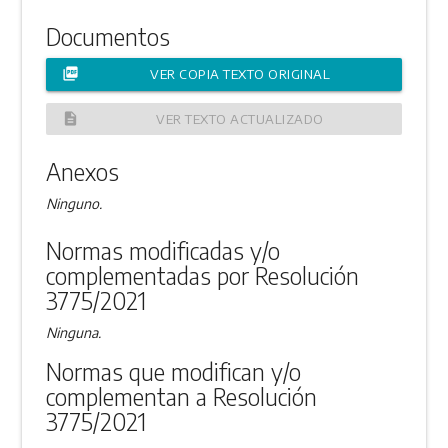
Documentos
picture_as_pdf
VER COPIA TEXTO ORIGINAL
description
VER TEXTO ACTUALIZADO
Anexos
Ninguno.
Normas modificadas y/o
complementadas por Resolución
3775/2021
Ninguna.
Normas que modifican y/o
complementan a Resolución
3775/2021