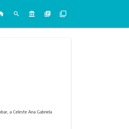
ome
search
account_balance
library_books
filter_none
cobar, a Celeste Ana Gabriela