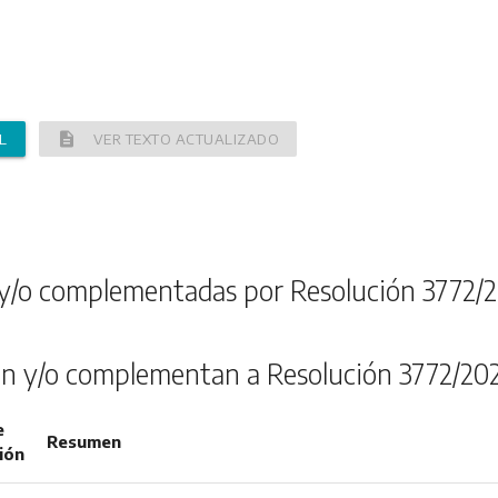
description
L
VER TEXTO ACTUALIZADO
y/o complementadas por Resolución 3772/2
n y/o complementan a Resolución 3772/20
e
Resumen
ión