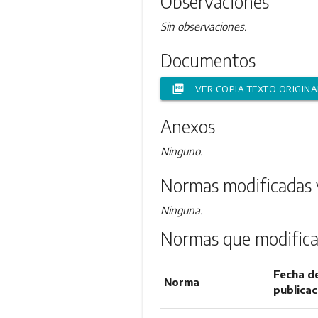
Observaciones
Sin observaciones.
Documentos
picture_as_pdf
VER COPIA TEXTO ORIGINA
Anexos
Ninguno.
Normas modificadas 
Ninguna.
Normas que modifica
Fecha d
Norma
publicac