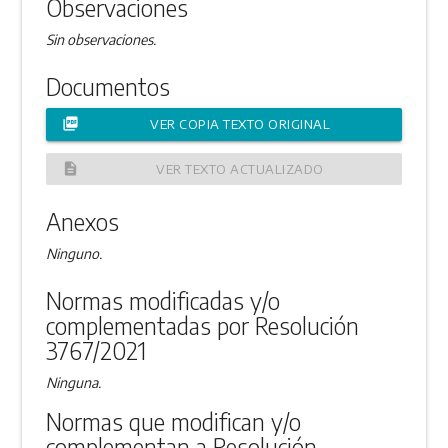
Observaciones
Sin observaciones.
Documentos
picture_as_pdf
VER COPIA TEXTO ORIGINAL
description
VER TEXTO ACTUALIZADO
Anexos
Ninguno.
Normas modificadas y/o
complementadas por Resolución
3767/2021
Ninguna.
Normas que modifican y/o
complementan a Resolución