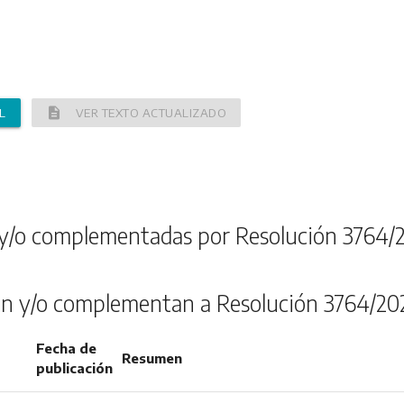
description
L
VER TEXTO ACTUALIZADO
y/o complementadas por Resolución 3764/
n y/o complementan a Resolución 3764/20
Fecha de
Resumen
publicación