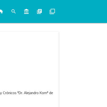
ome
search
account_balance
library_books
filter_none
 y Crónicos "Dr. Alejandro Korn" de