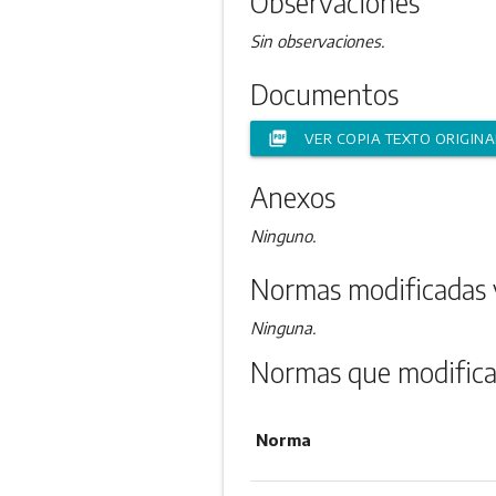
Observaciones
Sin observaciones.
Documentos
picture_as_pdf
VER COPIA TEXTO ORIGINA
Anexos
Ninguno.
Normas modificadas 
Ninguna.
Normas que modifica
Norma