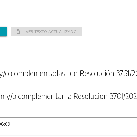
description
L
VER TEXTO ACTUALIZADO
y/o complementadas por Resolución 3761/2
n y/o complementan a Resolución 3761/202
08:09