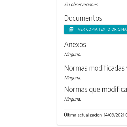
Sin observaciones.
Documentos
picture_as_pdf
VER COPIA TEXTO ORIGINA
Anexos
Ninguno.
Normas modificadas 
Ninguna.
Normas que modifica
Ninguna.
Última actualizacion: 14/09/2021 