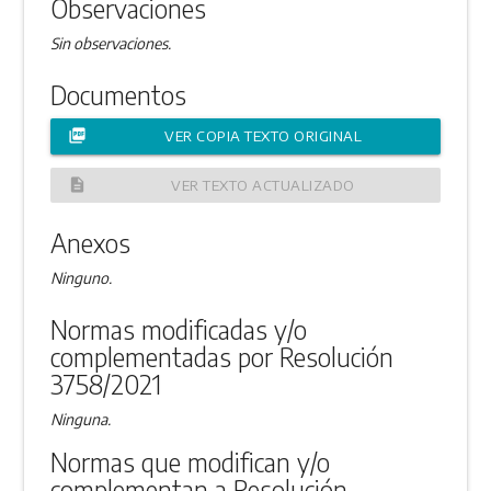
Observaciones
Sin observaciones.
Documentos
picture_as_pdf
VER COPIA TEXTO ORIGINAL
description
VER TEXTO ACTUALIZADO
Anexos
Ninguno.
Normas modificadas y/o
complementadas por Resolución
3758/2021
Ninguna.
Normas que modifican y/o
complementan a Resolución