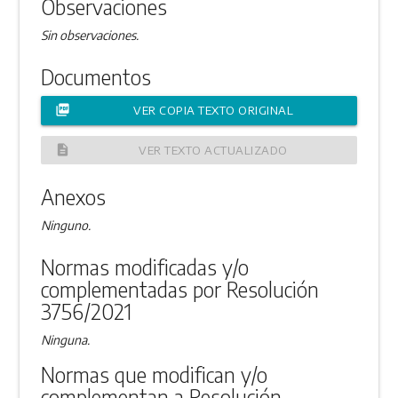
Observaciones
Sin observaciones.
Documentos
picture_as_pdf
VER COPIA TEXTO ORIGINAL
description
VER TEXTO ACTUALIZADO
Anexos
Ninguno.
Normas modificadas y/o
complementadas por Resolución
3756/2021
Ninguna.
Normas que modifican y/o
complementan a Resolución