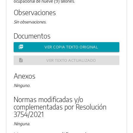
ocupacional de nueve (9) sillones.
Observaciones
Sin observaciones.
Documentos
picture_as_pdf
VER COPIA TEXTO ORIGINAL
description
VER TEXTO ACTUALIZADO
Anexos
Ninguno.
Normas modificadas y/o
complementadas por Resolución
3754/2021
Ninguna.