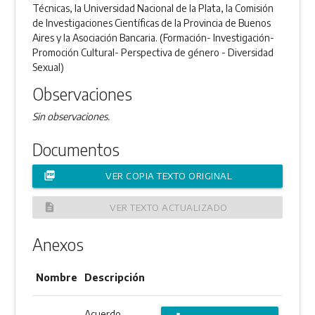
Técnicas, la Universidad Nacional de la Plata, la Comisión
de Investigaciones Científicas de la Provincia de Buenos
Aires y la Asociación Bancaria. (Formación- Investigación-
Promoción Cultural- Perspectiva de género - Diversidad
Sexual)
Observaciones
Sin observaciones.
Documentos
picture_as_pdf
VER COPIA TEXTO ORIGINAL
description
VER TEXTO ACTUALIZADO
Anexos
Nombre
Descripción
Acuerdo