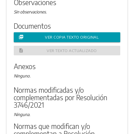
Observaciones
Sin observaciones.
Documentos
picture_as_pdf
VER COPIA TEXTO ORIGINAL
description
VER TEXTO ACTUALIZADO
Anexos
Ninguno.
Normas modificadas y/o
complementadas por Resolución
3746/2021
Ninguna.
Normas que modifican y/o
complementan a Resolución