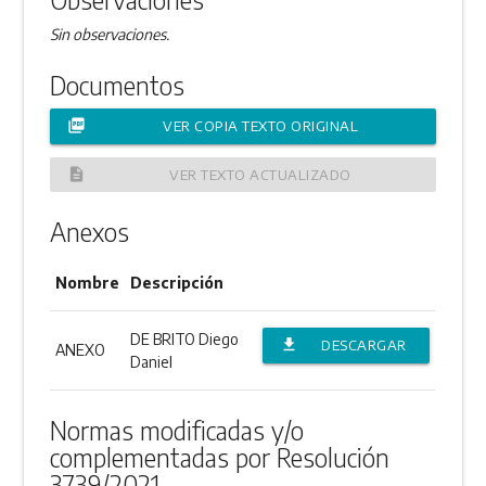
Sin observaciones.
Documentos
picture_as_pdf
VER COPIA TEXTO ORIGINAL
description
VER TEXTO ACTUALIZADO
Anexos
Nombre
Descripción
DE BRITO Diego
file_download
DESCARGAR
ANEXO
Daniel
ANEXO
Normas modificadas y/o
complementadas por Resolución
3739/2021