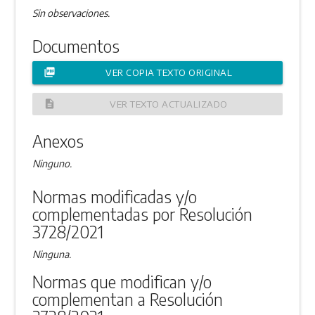
Sin observaciones.
Documentos
picture_as_pdf
VER COPIA TEXTO ORIGINAL
description
VER TEXTO ACTUALIZADO
Anexos
Ninguno.
Normas modificadas y/o
complementadas por Resolución
3728/2021
Ninguna.
Normas que modifican y/o
complementan a Resolución