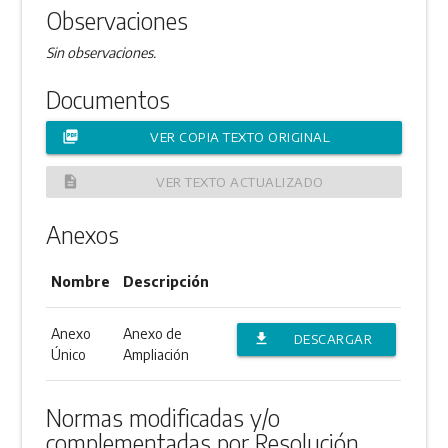
Observaciones
Sin observaciones.
Documentos
picture_as_pdf
VER COPIA TEXTO ORIGINAL
description
VER TEXTO ACTUALIZADO
Anexos
Nombre
Descripción
Anexo
Anexo de
file_download
DESCARGAR
Único
Ampliación
ANEXO
Normas modificadas y/o
complementadas por Resolución