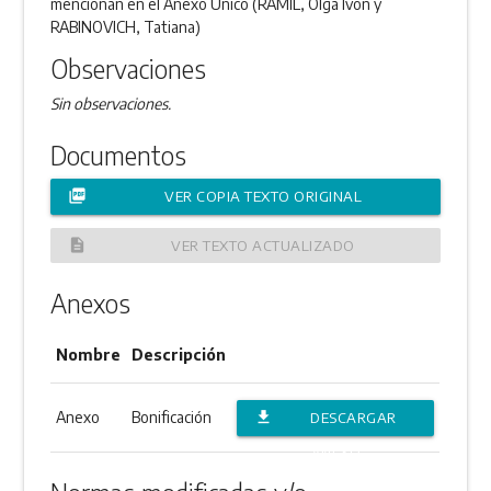
mencionan en el Anexo Único (RAMIL, Olga Ivon y
RABINOVICH, Tatiana)
Observaciones
Sin observaciones.
Documentos
picture_as_pdf
VER COPIA TEXTO ORIGINAL
description
VER TEXTO ACTUALIZADO
Anexos
Nombre
Descripción
Anexo
Bonificación
file_download
DESCARGAR
ANEXO