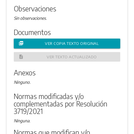
Observaciones
Sin observaciones.
Documentos
picture_as_pdf
VER COPIA TEXTO ORIGINAL
description
VER TEXTO ACTUALIZADO
Anexos
Ninguno.
Normas modificadas y/o
complementadas por Resolución
3719/2021
Ninguna.
Normas que modifican y/o