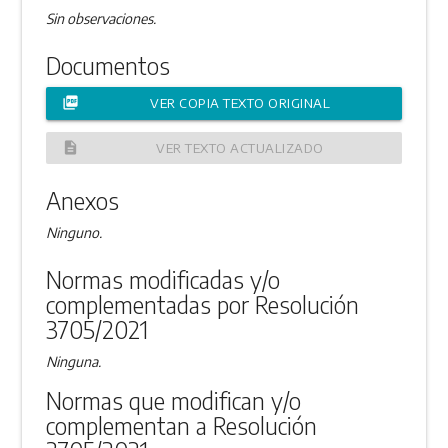
Sin observaciones.
Documentos
picture_as_pdf
VER COPIA TEXTO ORIGINAL
description
VER TEXTO ACTUALIZADO
Anexos
Ninguno.
Normas modificadas y/o
complementadas por Resolución
3705/2021
Ninguna.
Normas que modifican y/o
complementan a Resolución