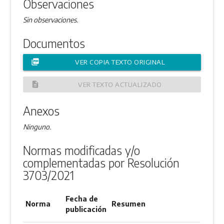
Observaciones
Sin observaciones.
Documentos
picture_as_pdf
VER COPIA TEXTO ORIGINAL
description
VER TEXTO ACTUALIZADO
Anexos
Ninguno.
Normas modificadas y/o
complementadas por Resolución
3703/2021
Fecha de
Norma
Resumen
publicación