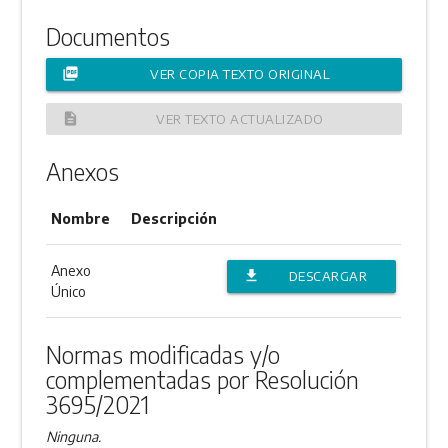
Documentos
picture_as_pdf
VER COPIA TEXTO ORIGINAL
description
VER TEXTO ACTUALIZADO
Anexos
Nombre
Descripción
Anexo
file_download
DESCARGAR
Único
ANEXO
Normas modificadas y/o
complementadas por Resolución
3695/2021
Ninguna.