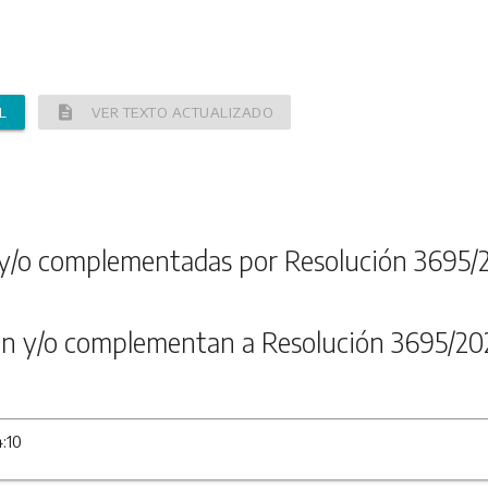
description
L
VER TEXTO ACTUALIZADO
y/o complementadas por Resolución 3695/
n y/o complementan a Resolución 3695/20
4:10