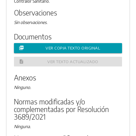
Contralor Sanitario.
Observaciones
Sin observaciones.
Documentos
picture_as_pdf
VER COPIA TEXTO ORIGINAL
description
VER TEXTO ACTUALIZADO
Anexos
Ninguno.
Normas modificadas y/o
complementadas por Resolución
3689/2021
Ninguna.