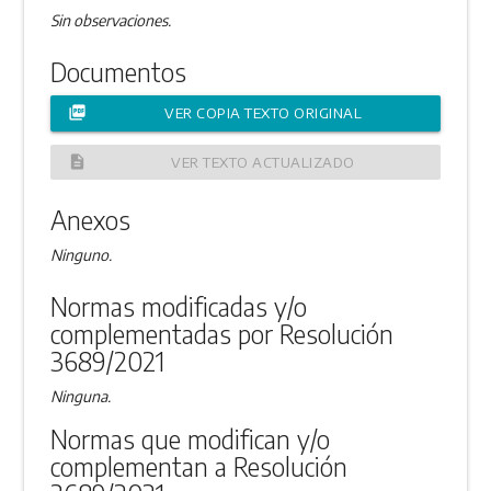
Sin observaciones.
Documentos
picture_as_pdf
VER COPIA TEXTO ORIGINAL
description
VER TEXTO ACTUALIZADO
Anexos
Ninguno.
Normas modificadas y/o
complementadas por Resolución
3689/2021
Ninguna.
Normas que modifican y/o
complementan a Resolución