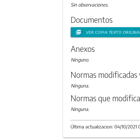
Sin observaciones.
Documentos
picture_as_pdf
VER COPIA TEXTO ORIGINA
Anexos
Ninguno.
Normas modificadas 
Ninguna.
Normas que modifica
Ninguna.
Última actualizacion: 04/10/2021 