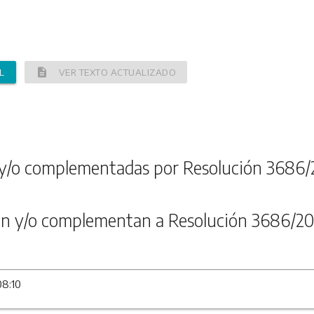
description
L
VER TEXTO ACTUALIZADO
y/o complementadas por Resolución 3686/
n y/o complementan a Resolución 3686/20
08:10