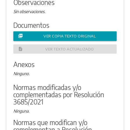
Observaciones
Sin observaciones.
Documentos
picture_as_pdf
VER COPIA TEXTO ORIGINAL
description
VER TEXTO ACTUALIZADO
Anexos
Ninguno.
Normas modificadas y/o
complementadas por Resolución
3685/2021
Ninguna.
Normas que modifican y/o
complementan a Resolución