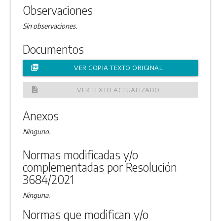
Observaciones
Sin observaciones.
Documentos
picture_as_pdf
VER COPIA TEXTO ORIGINAL
description
VER TEXTO ACTUALIZADO
Anexos
Ninguno.
Normas modificadas y/o
complementadas por Resolución
3684/2021
Ninguna.
Normas que modifican y/o