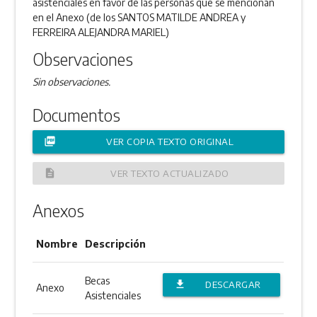
asistenciales en favor de las personas que se mencionan
en el Anexo (de los SANTOS MATILDE ANDREA y
FERREIRA ALEJANDRA MARIEL)
Observaciones
Sin observaciones.
Documentos
picture_as_pdf
VER COPIA TEXTO ORIGINAL
description
VER TEXTO ACTUALIZADO
Anexos
Nombre
Descripción
Becas
file_download
DESCARGAR
Anexo
Asistenciales
ANEXO