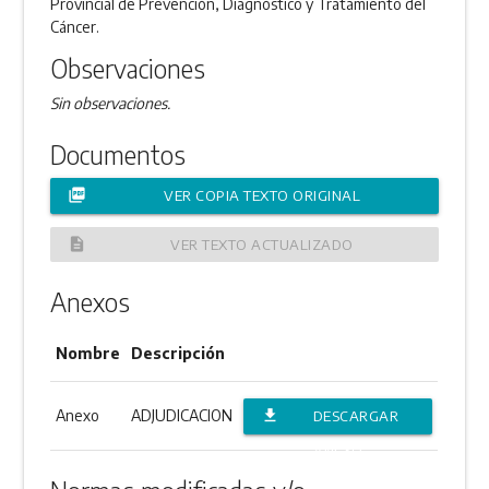
Provincial de Prevención, Diagnóstico y Tratamiento del
Cáncer.
Observaciones
Sin observaciones.
Documentos
picture_as_pdf
VER COPIA TEXTO ORIGINAL
description
VER TEXTO ACTUALIZADO
Anexos
Nombre
Descripción
Anexo
ADJUDICACION
file_download
DESCARGAR
ANEXO