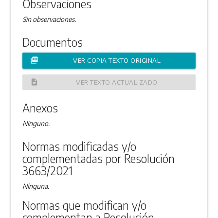
Observaciones
Sin observaciones.
Documentos
picture_as_pdf
VER COPIA TEXTO ORIGINAL
description
VER TEXTO ACTUALIZADO
Anexos
Ninguno.
Normas modificadas y/o
complementadas por Resolución
3663/2021
Ninguna.
Normas que modifican y/o
complementan a Resolución