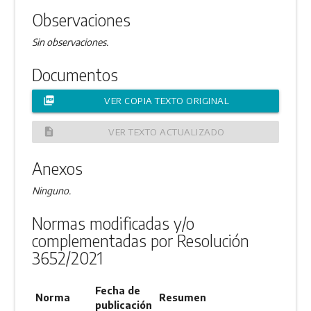
Observaciones
Sin observaciones.
Documentos
picture_as_pdf
VER COPIA TEXTO ORIGINAL
description
VER TEXTO ACTUALIZADO
Anexos
Ninguno.
Normas modificadas y/o
complementadas por Resolución
3652/2021
Fecha de
Norma
Resumen
publicación